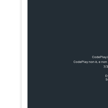
CodePlay.i
CodePlay non è, e non s
7/3
E
S