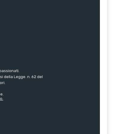
passionati.
i della Legge. n. 62 del
ori.
e.
o.