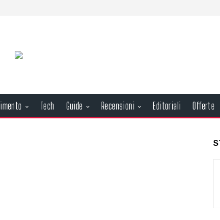
nimento
Tech
Guide
Recensioni
Editoriali
Offerte
S