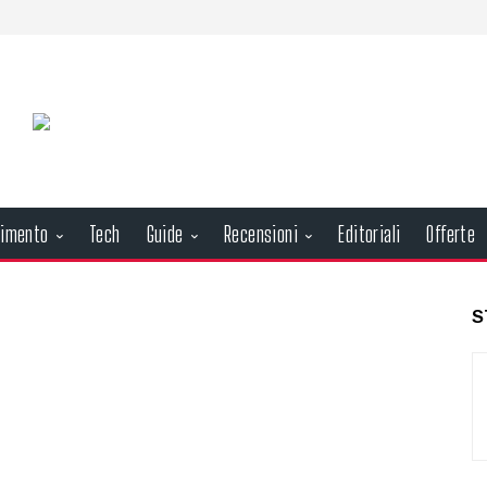
nimento
Tech
Guide
Recensioni
Editoriali
Offerte
S