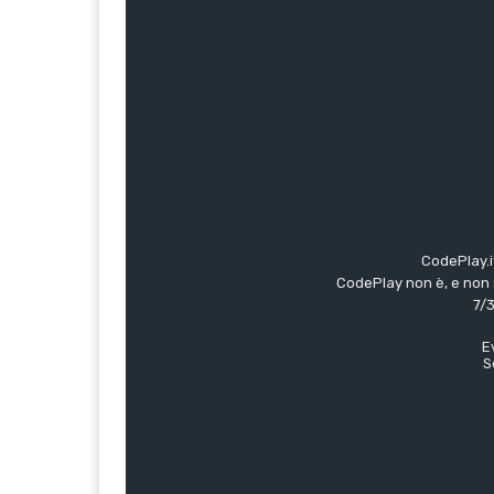
CodePlay.i
CodePlay non è, e non s
7/3
E
S