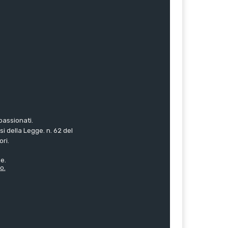
passionati.
i della Legge. n. 62 del
ori.
e.
o.