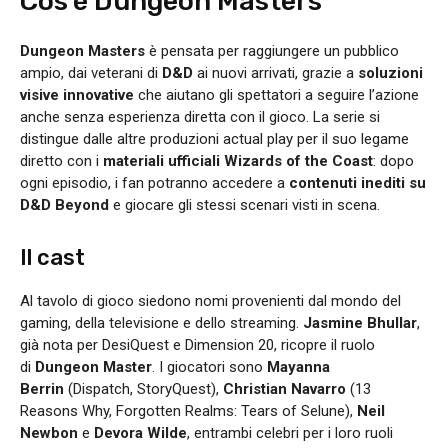
Cos’è Dungeon Masters
Dungeon Masters
è pensata per raggiungere un pubblico
ampio, dai veterani di
D&D
ai nuovi arrivati, grazie a
soluzioni
visive innovative
che aiutano gli spettatori a seguire l’azione
anche senza esperienza diretta con il gioco. La serie si
distingue dalle altre produzioni actual play per il suo legame
diretto con i
materiali ufficiali Wizards of the Coast
: dopo
ogni episodio, i fan potranno accedere a
contenuti inediti su
D&D Beyond
e giocare gli stessi scenari visti in scena.
Il cast
Al tavolo di gioco siedono nomi provenienti dal mondo del
gaming, della televisione e dello streaming.
Jasmine Bhullar
,
già nota per DesiQuest e Dimension 20, ricopre il ruolo
di
Dungeon Master
. I giocatori sono
Mayanna
Berrin
(Dispatch, StoryQuest),
Christian Navarro
(13
Reasons Why, Forgotten Realms: Tears of Selune),
Neil
Newbon
e
Devora Wilde
, entrambi celebri per i loro ruoli