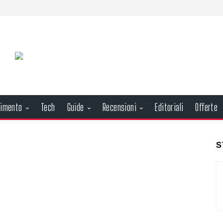
nimento
Tech
Guide
Recensioni
Editoriali
Offerte
S