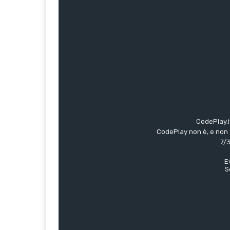
CodePlay.i
CodePlay non è, e non s
7/3
E
S