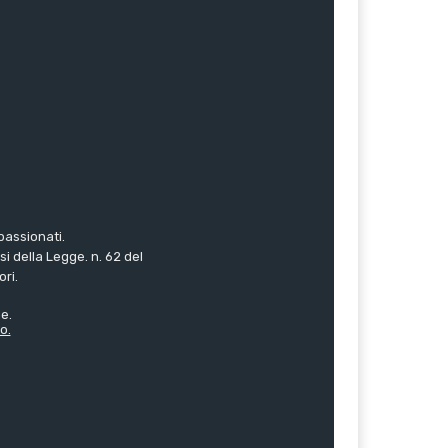
passionati.
i della Legge. n. 62 del
ori.
e.
o.