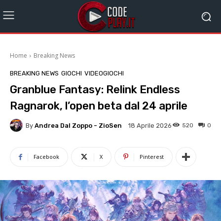
Home
Breaking News
BREAKING NEWS
GIOCHI
VIDEOGIOCHI
Granblue Fantasy: Relink Endless
Ragnarok, l’open beta dal 24 aprile
By
Andrea Dal Zoppo - ZioSen
520
0
18 Aprile 2026
Facebook
X
Pinterest