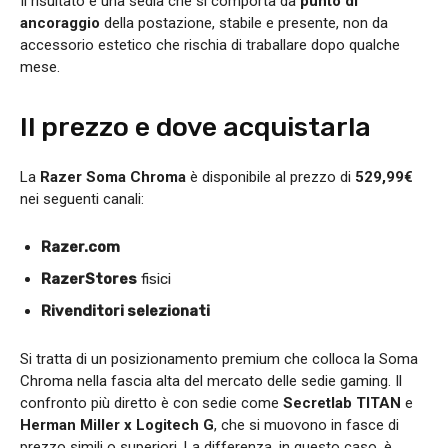
Il risultato è una sedia che si comporta da
punto di
ancoraggio
della postazione, stabile e presente, non da
accessorio estetico che rischia di traballare dopo qualche
mese.
Il prezzo e dove acquistarla
La
Razer Soma Chroma
è disponibile al prezzo di
529,99€
nei seguenti canali:
Razer.com
RazerStores
fisici
Rivenditori selezionati
Si tratta di un posizionamento premium che colloca la Soma
Chroma nella fascia alta del mercato delle sedie gaming. Il
confronto più diretto è con sedie come
Secretlab TITAN
e
Herman Miller x Logitech G
, che si muovono in fasce di
prezzo simili o superiori. La differenza, in questo caso, è