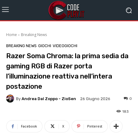
Home
Breaking News
BREAKING NEWS
GIOCHI
VIDEOGIOCHI
Razer Soma Chroma: la prima sedia da
gaming RGB di Razer porta
l’illuminazione reattiva nell’intera
postazione
By
Andrea Dal Zoppo - ZioSen
0
26 Giugno 2026
183
Facebook
X
Pinterest