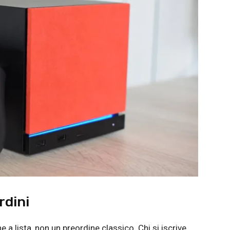
rdini
 a lista, non un preordine classico. Chi si iscrive